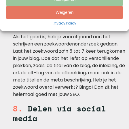
wellicht een lead binnenhalen! Zeker niet
onbelangrijk…
Weigeren
7.
Maak gebruik van SEO
Privacy Policy
Als het goed is, heb je voorafgaand aan het
schrijven een zoekwoordenonderzoek gedaan.
Laat het zoekwoord zo’n 5 tot 7 keer terugkomen
in jouw blog. Doe dat het liefst op verschillende
plekken, zoals: de titel van de blog, de inleiding, de
url, de alt-tag van de afbeelding, maar ook in de
meta titel en de meta beschrijving. Heb je het
zoekwoord overal verwerkt? Bingo! Dan zit het
helemaal goed met jouw SEO.
8.
Delen via social
media