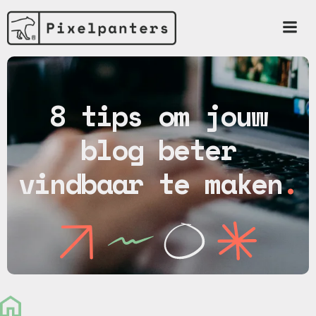
Ga
naar
de
inhoud
8 tips om jouw
blog beter
vindbaar te maken
.