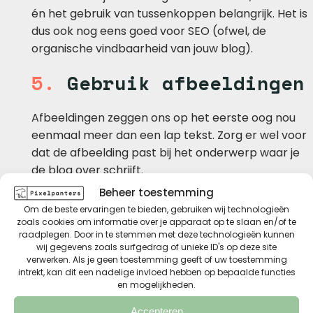
én het gebruik van tussenkoppen belangrijk. Het is
dus ook nog eens goed voor SEO (ofwel, de
organische vindbaarheid van jouw blog).
5.
Gebruik afbeeldingen
Afbeeldingen zeggen ons op het eerste oog nou
eenmaal meer dan een lap tekst. Zorg er wel voor
dat de afbeelding past bij het onderwerp waar je
de blog over schrijft.
Beheer toestemming
6.
Gebruik call to
Om de beste ervaringen te bieden, gebruiken wij technologieën
action(s)
zoals cookies om informatie over je apparaat op te slaan en/of te
raadplegen. Door in te stemmen met deze technologieën kunnen
wij gegevens zoals surfgedrag of unieke ID's op deze site
verwerken. Als je geen toestemming geeft of uw toestemming
Is je blog af? Vergeet dan niet onderaan door te
intrekt, kan dit een nadelige invloed hebben op bepaalde functies
linken naar een andere blog. Zo blijft de lezer
en mogelijkheden.
misschien wel langer op jouw website en kun je
Accepteren