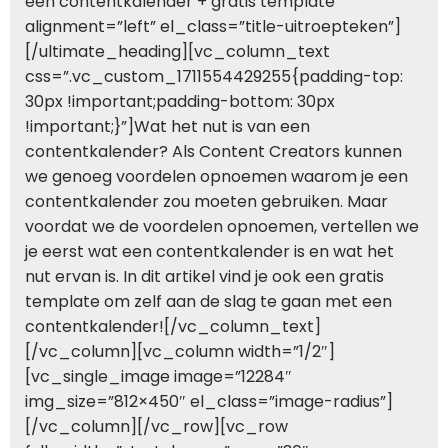
een contentkalender + gratis template”
alignment=”left” el_class=”title-uitroepteken”]
[/ultimate_heading][vc_column_text
css=”.vc_custom_1711554429255{padding-top:
30px !important;padding-bottom: 30px
!important;}”]Wat het nut is van een
contentkalender? Als Content Creators kunnen
we genoeg voordelen opnoemen waarom je een
contentkalender zou moeten gebruiken. Maar
voordat we de voordelen opnoemen, vertellen we
je eerst wat een contentkalender is en wat het
nut ervan is. In dit artikel vind je ook een gratis
template om zelf aan de slag te gaan met een
contentkalender![/vc_column_text]
[/vc_column][vc_column width=”1/2″]
[vc_single_image image=”12284″
img_size=”812×450″ el_class=”image-radius”]
[/vc_column][/vc_row][vc_row