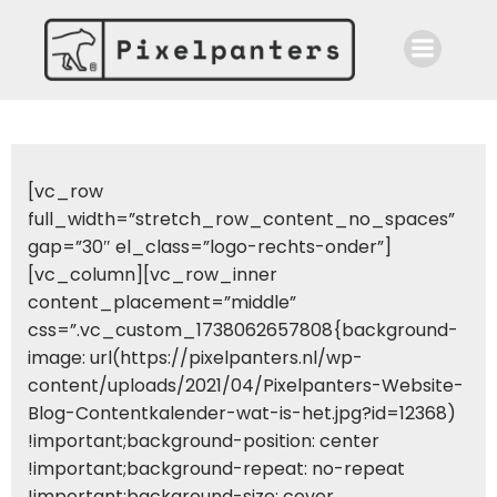
Ga
naar
de
inhoud
[vc_row
full_width=”stretch_row_content_no_spaces”
gap=”30″ el_class=”logo-rechts-onder”]
[vc_column][vc_row_inner
content_placement=”middle”
css=”.vc_custom_1738062657808{background-
image: url(https://pixelpanters.nl/wp-
content/uploads/2021/04/Pixelpanters-Website-
Blog-Contentkalender-wat-is-het.jpg?id=12368)
!important;background-position: center
!important;background-repeat: no-repeat
!important;background-size: cover