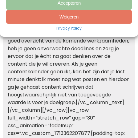
moeite hebt met plannen en organiseren? Door
Accepteren
het gebruik van een contentkalender zorg je dat
Weigeren
je consistent blijft in het publiceren van content
en is het bijna onmogelijk dat jij belangrijke data
Privacy Policy
zoals feestdagen vergeet. Daarnaast hou je een
goed overzicht van de komende werkzaamheden,
heb je geen onverwachte deadlines en zorg je
ervoor dat je écht na gaat denken over de
content die je wil creëren. Als je geen
contentkalender gebruikt, kan het zijn dat je last
minute denkt: ik moet nog wat posten en hierdoor
ga je gehaast content schrijven dat
hoogstwaarschijnlijk niet van toegevoegde
waarde is voor je doelgroep.[/vc_column_text]
[/vc_column][/vc_row][vc_row
full_width=”stretch_row” gap=”30″
css_animation=”fadeInUp”
css=”.vc_custom_1713362207877{padding-top: