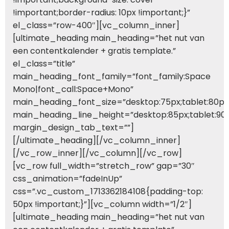
!important;border-radius: 10px !important;}”
el_class=”row-400″][vc_column_inner]
[ultimate_heading main_heading=”het nut van
een contentkalender + gratis template.”
el_class=”title”
main_heading_font_family=”font_family:Space
Mono|font_call:Space+Mono”
main_heading_font_size=”desktop:75px;tablet:80px;
main_heading_line_height=”desktop:85px;tablet:90p
margin_design_tab_text=””]
[/ultimate_heading][/vc_column_inner]
[/vc_row_inner][/vc_column][/vc_row]
[vc_row full_width=”stretch_row” gap=”30″
css_animation=”fadeInUp”
css=”.vc_custom_1713362184108{padding-top:
50px !important;}”][vc_column width=”1/2″]
[ultimate_heading main_heading=”het nut van