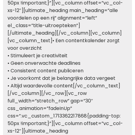
50px !important;}”][vc_column offset=”vc_col-
xs-12″][ultimate_heading main_heading=”alle
voordelen op een rij” alignment=”left”
el_class=”title-uitroepteken”]
[/ultimate_heading][/vc_column][vc_column]
[vc_column_text]• Een contentkalender zorgt
voor overzicht
• Stimuleert je creativiteit
• Geen onverwachte deadlines
• Consistent content publiceren
• Je voorkomt dat je belangrijke data vergeet
• Altijd waardevolle content[/vc_column_text]
[/vc_column][/vc_row][vc_row
full_width=”stretch_row” gap=”30″
css_animation=”fadeInUp”
css=”.vc_custom_1713362217868{padding-top:
50px !important;}”][vc_column offset=”vc_col-
xs-12″][ultimate_heading