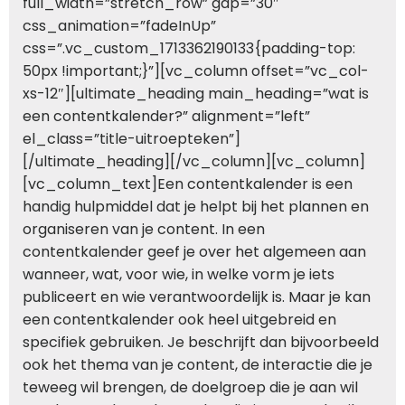
full_width=”stretch_row” gap=”30″
css_animation=”fadeInUp”
css=”.vc_custom_1713362190133{padding-top:
50px !important;}”][vc_column offset=”vc_col-
xs-12″][ultimate_heading main_heading=”wat is
een contentkalender?” alignment=”left”
el_class=”title-uitroepteken”]
[/ultimate_heading][/vc_column][vc_column]
[vc_column_text]Een contentkalender is een
handig hulpmiddel dat je helpt bij het plannen en
organiseren van je content. In een
contentkalender geef je over het algemeen aan
wanneer, wat, voor wie, in welke vorm je iets
publiceert en wie verantwoordelijk is. Maar je kan
een contentkalender ook heel uitgebreid en
specifiek gebruiken. Je beschrijft dan bijvoorbeeld
ook het thema van je content, de interactie die je
teweeg wil brengen, de doelgroep die je aan wil