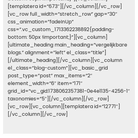
[templatera id=”673″][/vc_column][/vc_row]
[vc_row full_width=”stretch_row” gap=”30″
css_animation=”fadeInUp”
css=”.vc_custom_1713362238892{padding-
bottom: 50px !important;}”][vc_column]
[ultimate_heading main_heading=”vergelijkbare
blogs.” alignment=”left” el_class=”title”]
[/ultimate_heading][/vc_column][vc_column
el_class=”blog-custom”][vc_basic_grid
post_type=”post” max_items=”2″
element_width=”6″ item=”171″
grid_id=”vc_gid:1738062357381-0e4e1135-4256-1″
taxonomies=”5″][/vc_column][/vc_row]
[vc_row][vc_column][templatera id=”12771″]
[/vc_column][/vc_row]