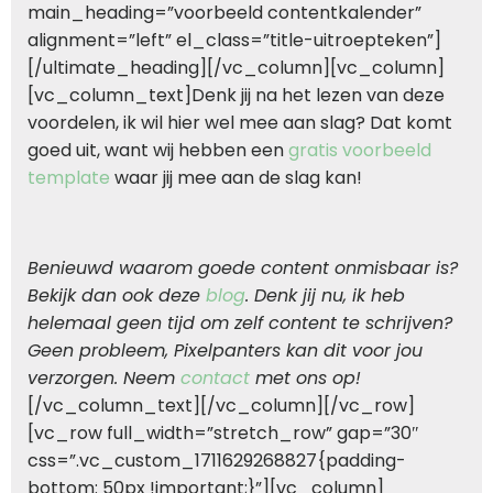
main_heading=”voorbeeld contentkalender”
alignment=”left” el_class=”title-uitroepteken”]
[/ultimate_heading][/vc_column][vc_column]
[vc_column_text]Denk jij na het lezen van deze
voordelen, ik wil hier wel mee aan slag? Dat komt
goed uit, want wij hebben een
gratis voorbeeld
template
waar jij mee aan de slag kan!
Benieuwd waarom goede content onmisbaar is?
Bekijk dan ook deze
blog
. Denk jij nu, ik heb
helemaal geen tijd om zelf content te schrijven?
Geen probleem, Pixelpanters kan dit voor jou
verzorgen. Neem
contact
met ons op!
[/vc_column_text][/vc_column][/vc_row]
[vc_row full_width=”stretch_row” gap=”30″
css=”.vc_custom_1711629268827{padding-
bottom: 50px !important;}”][vc_column]