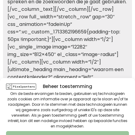
spreken en de zoekwoorden die je gaat gebruiken.
[/vc_column_text][/vc_column][/vc_row]
[vc_row full_width=”stretch_row” gap=”30″
css_animation=”fadeInUp”
css=”.vc_custom_1713362196659{padding-top:
50px !important;}”][vc_column width=”1/2″]
[vc_single_image image=”12282″
img_size=”812×450″ el_class=”image-radius”]
[/vc_column][vc_column width=”1/2″]
[ultimate_heading main_heading=”waarom een
contentkalender?” alignment=”left”
el_class=”title-uitroepteken”]
Beheer toestemming
[/ultimate_heading][vc_column_text
Om de beste ervaringen te bieden, gebruiken wij technologieën
css=”.vc_custom_1711554471078{padding-top:
zoals cookies om informatie over je apparaat op te slaan en/of te
raadplegen. Door in te stemmen met deze technologieën kunnen
30px !important;padding-bottom: 30px
wij gegevens zoals surfgedrag of unieke ID's op deze site
!important;}”]Een contentkalender helpt je dus bij
verwerken. Als je geen toestemming geeft of uw toestemming
intrekt, kan dit een nadelige invloed hebben op bepaalde functies
het plannen en organiseren van content. Maar
en mogelijkheden.
waarom zou je er een gebruiken als je geen