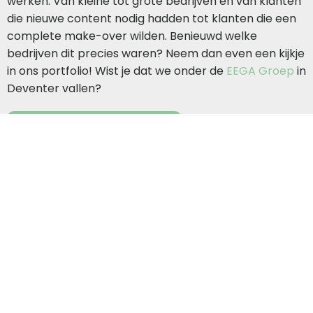
werken. Van kleine tot grote bedrijven en van klanten
die nieuwe content nodig hadden tot klanten die een
complete make-over wilden. Benieuwd welke
bedrijven dit precies waren? Neem dan even een kijkje
in ons portfolio! Wist je dat we onder de
EEGA Groep
in
Deventer vallen?
Neem contact op
Zutphenseweg 33
7418 AH Deventer