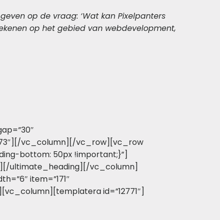
d geven op de vraag: ‘Wat kan Pixelpanters
 betekenen op het gebied van webdevelopment,
gap=”30″
”673″][/vc_column][/vc_row][vc_row
ing-bottom: 50px !important;}”]
e”][/ultimate_heading][/vc_column]
th=”6″ item=”171″
[vc_column][templatera id=”12771″]