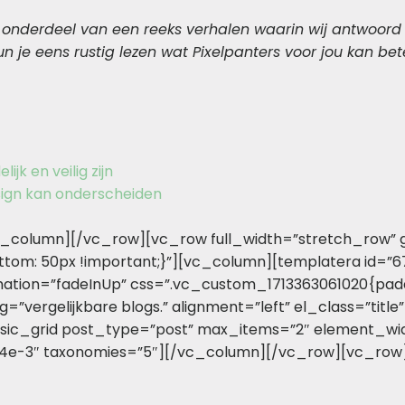
mt onderdeel van een reeks verhalen waarin wij antwoor
kun je eens rustig lezen wat Pixelpanters voor jou kan
jk en veilig zijn
esign kan onderscheiden
_column][/vc_row][vc_row full_width=”stretch_row” 
tom: 50px !important;}”][vc_column][templatera id=
mation=”fadeInUp” css=”.vc_custom_1713363061020{padd
vergelijkbare blogs.” alignment=”left” el_class=”titl
ic_grid post_type=”post” max_items=”2″ element_wid
d4e-3″ taxonomies=”5″][/vc_column][/vc_row][vc_row]