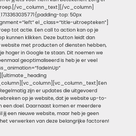
doelgroep.[/vc_column_text][/vc_column]
1713363035771{padding-top: 50px
gnment=”left” el_class=”title-uitroepteken”]
p tot actie. Een call to action kan op je
 op kunnen klikken. Deze button leidt dan
e website met producten of diensten hebben,
 je hoger in Google te staan. Dit noemen we
 eenmaal geoptimaliseerd is heb je er veel
ss_animation=”fadeInUp”
][ultimate_heading
/vc_column][vc_column][vc_column_text]Een
 Regelmatig zijn er updates die uitgevoerd
ebreken op je website, dat je website up-to-
 van een doel. Daarnaast komen er meerdere
l jij een nieuwe website, maar heb je geen
 het verwerken van deze belangrijke factoren!