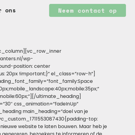
r ons
Neem contact op
vc_column][vc_row_inner
anters.nl/wp-
und-position: center
s: 20px !important;}” el_class=”row-h”]
eading_font_family=”font_family:Space
0px;mobile_landscape:40px;mobile:35px;”
obile:60px;”][/ultimate_heading]
=”30″ css_animation=”fadeInUp”
_heading main_heading=”doel van je
=”.vc_custom_1711553087430{padding-top:
nieuwe website te laten bouwen. Maar heb je
e genereren, bezoekers te informeren of de