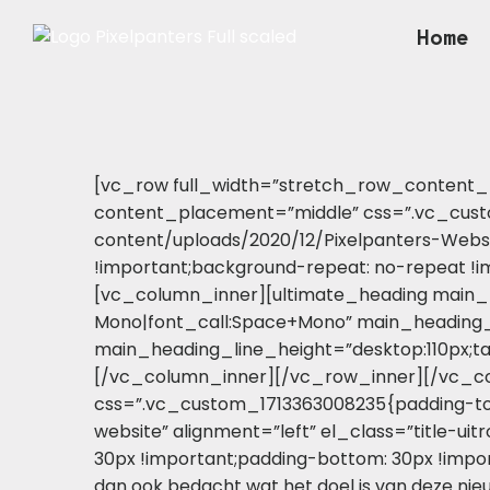
Ga
Home
naar
de
inhoud
[vc_row full_width=”stretch_row_content_
content_placement=”middle” css=”.vc_custo
content/uploads/2020/12/Pixelpanters-Websi
!important;background-repeat: no-repeat !im
[vc_column_inner][ultimate_heading main_he
Mono|font_call:Space+Mono” main_heading_fo
main_heading_line_height=”desktop:110px;ta
[/vc_column_inner][/vc_row_inner][/vc_co
css=”.vc_custom_1713363008235{padding-top:
website” alignment=”left” el_class=”title-
30px !important;padding-bottom: 30px !impor
dan ook bedacht wat het doel is van deze nie