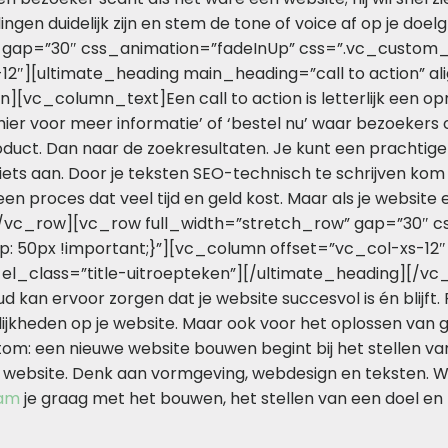
dingen duidelijk zijn en stem de tone of voice af op je 
 gap=”30″ css_animation=”fadeInUp” css=”.vc_custom_
2″][ultimate_heading main_heading=”call to action” ali
_column_text]Een call to action is letterlijk een oproe
 hier voor meer informatie’ of ‘bestel nu’ waar bezoekers
oduct. Dan naar de zoekresultaten. Je kunt een prachtig
iets aan. Door je teksten SEO-technisch te schrijven kom
en proces dat veel tijd en geld kost. Maar als je website
[/vc_row][vc_row full_width=”stretch_row” gap=”30″ c
 50px !important;}”][vc_column offset=”vc_col-xs-12″
 el_class=”title-uitroepteken”][/ultimate_heading][
d kan ervoor zorgen dat je website succesvol is én blijft.
kheden op je website. Maar ook voor het oplossen van g
ortom: een nieuwe website bouwen begint bij het stellen
e website. Denk aan vormgeving, webdesign en teksten. Wi
eam
je graag met het bouwen, het stellen van een doel en