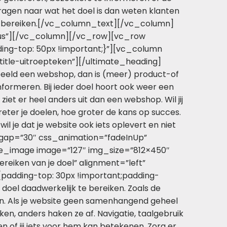
rvragen naar wat het doel is dan weten klanten
 te bereiken.[/vc_column_text][/vc_column]
ius”][/vc_column][/vc_row][vc_row
ing-top: 50px !important;}”][vc_column
title-uitroepteken”][/ultimate_heading]
rbeeld een webshop, dan is (meer) product-of
nformeren. Bij ieder doel hoort ook weer een
et er heel anders uit dan een webshop. Wil jij
reter je doelen, hoe groter de kans op succes.
il je dat je website ook iets oplevert en niet
 gap=”30″ css_animation=”fadeInUp”
le_image image=”127″ img_size=”812×450″
iken van je doel” alignment=”left”
padding-top: 30px !important;padding-
doel daadwerkelijk te bereiken. Zoals de
ouden. Als je website geen samenhangend geheel
nken, anders haken ze af. Navigatie, taalgebruik
en of jij iets voor hem kan betekenen. Zorg er