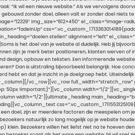
vaak: “Ik wil een nieuwe website.” Als we vervolgens doo
s gebouwd zonder doel, alleen valt er zonder doel niets
mage=”12329″ img_size=”812×450″ el_class=”image-rad
mation=”fadeInUp” css=”.vc_custom_1713363014189{padd
n_heading=”doelen stellen” alignment=”left” el_class=”
is het doel van je website al duidelijk. Heb jij bijvoo
nen zijn: je merk beter positioneren, klanten werven of i
nd design, opbouw en teksten. Een informerende website zi
ren? Dan is uitstraling bijvoorbeeld belangrijk. Hoe conc
 hebt en dat je inzicht in je doelgroep hebt. Uiteindelijk w
vc_column][/vc_row][vc_row full_width=”stretch_row”
: 50px !important;}”][vc_column width=”1/2″][vc_sing
lumn width=”1/2″][ultimate_heading main_heading=”bere
eading][vc_column_text css=”.vc_custom_1711553125109{
 een doel, zijn er meerdere factoren die meespelen om je 
ilt bezoekers natuurlijk zo lang mogelijk op je website h
p) klein. Bezoekers willen het liefst niet na te hoeven de
Een bezoeker scant als het ware een website; hij wil snel zi