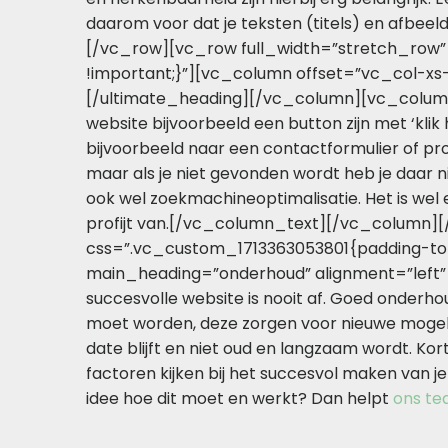
daarom voor dat je teksten (titels) en afbeel
[/vc_row][vc_row full_width=”stretch_row”
!important;}”][vc_column offset=”vc_col-xs-1
[/ultimate_heading][/vc_column][vc_column][vc
website bijvoorbeeld een button zijn met ‘klik
bijvoorbeeld naar een contactformulier of pr
maar als je niet gevonden wordt heb je daar n
ook wel zoekmachineoptimalisatie. Het is wel e
profijt van.[/vc_column_text][/vc_column]
css=”.vc_custom_1713363053801{padding-top:
main_heading=”onderhoud” alignment=”left”
succesvolle website is nooit af. Goed onderhou
moet worden, deze zorgen voor nieuwe mogelij
date blijft en niet oud en langzaam wordt. K
factoren kijken bij het succesvol maken van j
idee hoe dit moet en werkt? Dan helpt
ons t