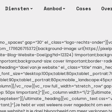
Diensten
Aanbod
Cases
Ove
no_spaces” gap=”30″ el_class=”logo-rechts-onder”][
m_1711626715372{background-image: url(https://pixelp
te-Blog-Website-Doel.jpg?id=12324) !important;backgro
portant;background-size: cover !important;border-radiu
ading=”doel van je website.” el_class=”title” main_h
nt_size=”desktop:100px;tablet:80px;tablet_portrait:7
blet:90px;tablet_portrait:80px;mobile_landscape:45px;m
lumn][/vc_row][vc_row full_width=”stretch_row” gap
 50px !important;}”][vc_column width=”1/2″][ultimate
uitroepteken”][/ultimate_heading][vc_column_text css
tant;}”]Je hebt er vast weleens over nagedacht om een 
uwe website? Is je doel bijvoorbeeld om meer verkopen t