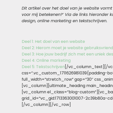
Dit artikel over het doel van je website vor
voor mij betekenen?’ Via de links hieronder 
design, online marketing en tekstschrijven.
Deel 1: Het doel van een website
Deel 2: Hierom moet je website gebruiksvriendeli
Deel 3: Hoe jouw bedrijf zich met een uniek d
Deel 4: Online marketing
Deel 5: Tekstschrijven
[/vc_column_text][/vc
css=”.vc_custom_1711626981039{padding-bot
full_width=”stretch_row” gap=”30″ css_ani
[vc_column][ultimate_heading main_heading=”
[vc_column el_class=”blog-custom”][vc_bas
grid_id=”vc_gid:1713363001007-2c39b80a-c
[/vc_column][/vc_row]