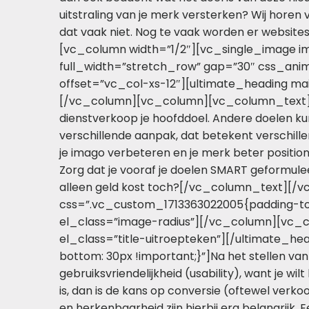
uitstraling van je merk versterken? Wij horen 
dat vaak niet. Nog te vaak worden er website
[vc_column width=”1/2″][vc_single_image i
full_width=”stretch_row” gap=”30″ css_ani
offset=”vc_col-xs-12″][ultimate_heading mai
[/vc_column][vc_column][vc_column_text]Soms 
dienstverkoop je hoofddoel. Andere doelen kun
verschillende aanpak, dat betekent verschille
je imago verbeteren en je merk beter positione
Zorg dat je vooraf je doelen SMART geformuleerd
alleen geld kost toch?[/vc_column_text][/
css=”.vc_custom_1713363022005{padding-top
el_class=”image-radius”][/vc_column][vc_co
el_class=”title-uitroepteken”][/ultimate_h
bottom: 30px !important;}”]Na het stellen van
gebruiksvriendelijkheid (usability), want je w
is, dan is de kans op conversie (oftewel verkoo
en herkenbaarheid zijn hierbij erg belangrijk. 